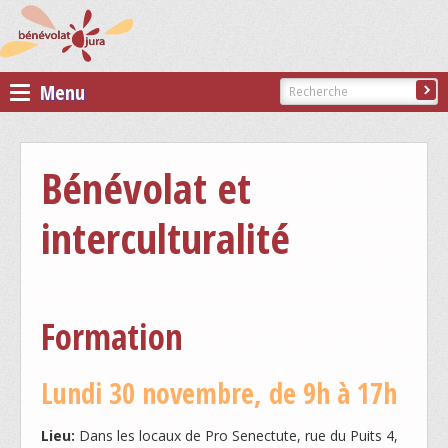
Menu
Bénévolat Jura
Bénévolat et
PRÉSENTATION DE BÉNÉVOLAT JURA
interculturalité
COMITÉ DE BÉNÉVOLAT JURA
STATUTS DE L'ASSOCIATION
Membres
Formation
ASSOCIATIONS MEMBRES
Lundi 30 novembre, de 9h à 17h
PARTENAIRES
Lieu:
Dans les locaux de Pro Senectute, rue du Puits 4,
DEVENIR MEMBRE