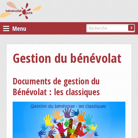
Menu
Bénévolat Jura
Gestion du bénévolat
PRÉSENTATION DE BÉNÉVOLAT JURA
COMITÉ DE BÉNÉVOLAT JURA
Documents de gestion du
STATUTS DE L'ASSOCIATION
Bénévolat : les classiques
Membres
ASSOCIATIONS MEMBRES
PARTENAIRES
DEVENIR MEMBRE